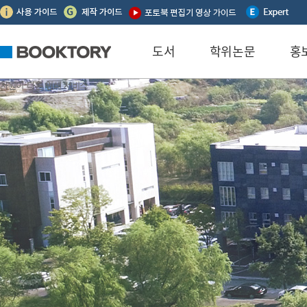
본문 바로가기
하단메뉴 바로가기
글로벌메뉴 바로가기
도서
학위논문
홍
차원이 다른 인쇄 서비스